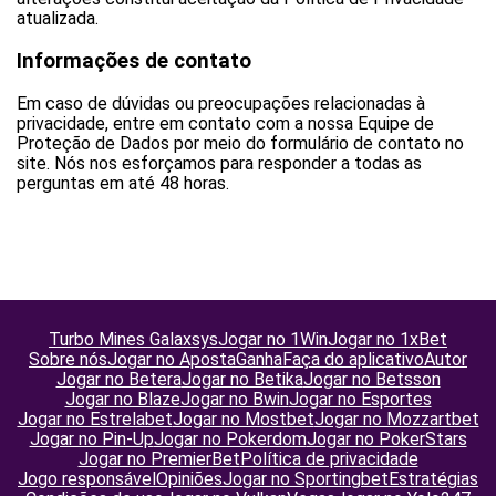
atualizada.
Informações de contato
Em caso de dúvidas ou preocupações relacionadas à
privacidade, entre em contato com a nossa Equipe de
Proteção de Dados por meio do formulário de contato no
site. Nós nos esforçamos para responder a todas as
perguntas em até 48 horas.
Turbo Mines Galaxsys
Jogar no 1Win
Jogar no 1xBet
Sobre nós
Jogar no ApostaGanha
Faça do aplicativo
Autor
Jogar no Betera
Jogar no Betika
Jogar no Betsson
Jogar no Blaze
Jogar no Bwin
Jogar no Esportes
Jogar no Estrelabet
Jogar no Mostbet
Jogar no Mozzartbet
Jogar no Pin-Up
Jogar no Pokerdom
Jogar no PokerStars
Jogar no PremierBet
Política de privacidade
Jogo responsável
Opiniões
Jogar no Sportingbet
Estratégias