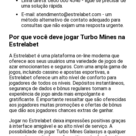
Linha direta: 0800 000 4546 - ligue se precisar de
uma solução rápida.
E-mail: atendimento@estrelabet.com - um
método alternativo de contato adequado para
consultas que não exijam uma resposta urgente.
Por que você deve jogar Turbo Mines na
Estrelabet
A Estrelabet é uma plataforma on-line moderna que
oferece aos seus usuários uma variedade de jogos de
azar emocionantes e seguros. Com uma ampla gama de
jogos, incluindo cassino e apostas esportivas, a
Estrelabet oferece um alto nível de conforto para
jogadores de todos os níveis. Depósitos instantâneos,
segurança de dados e bônus regulares tornam a
experiência de jogo ainda mais empolgante e
gratificante. É importante ressaltar que são oferecidas
aos jogadores muitas promoções e ofertas de bônus
que dão aos jogadores chances extras de ganhar.
Jogar no Estrelabet deixa impressões positivas graças
à interface amigável e ao alto nível de serviço. A
possibilidade de jogar Turbo Mines Galaxsys a qualquer