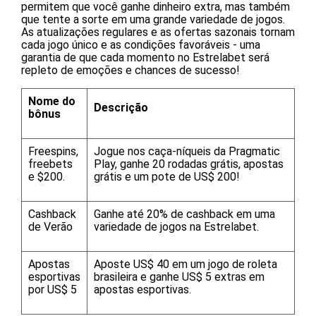
permitem que você ganhe dinheiro extra, mas também
que tente a sorte em uma grande variedade de jogos.
As atualizações regulares e as ofertas sazonais tornam
cada jogo único e as condições favoráveis - uma
garantia de que cada momento no Estrelabet será
repleto de emoções e chances de sucesso!
Nome do
Descrição
bônus
Freespins,
Jogue nos caça-níqueis da Pragmatic
freebets
Play, ganhe 20 rodadas grátis, apostas
e $200.
grátis e um pote de US$ 200!
Cashback
Ganhe até 20% de cashback em uma
de Verão
variedade de jogos na Estrelabet.
Apostas
Aposte US$ 40 em um jogo de roleta
esportivas
brasileira e ganhe US$ 5 extras em
por US$ 5
apostas esportivas.