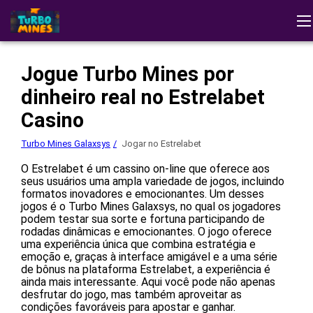
Turbo Mines Galaxsys
Opiniões
Faça do aplicativo
Jogue Turbo Mines por
Estratégias
Jogar no cassino
dinheiro real no Estrelabet
Casino
Turbo Mines Galaxsys
Jogar no Estrelabet
O Estrelabet é um cassino on-line que oferece aos
seus usuários uma ampla variedade de jogos, incluindo
formatos inovadores e emocionantes. Um desses
jogos é o Turbo Mines Galaxsys, no qual os jogadores
podem testar sua sorte e fortuna participando de
rodadas dinâmicas e emocionantes. O jogo oferece
uma experiência única que combina estratégia e
emoção e, graças à interface amigável e a uma série
de bônus na plataforma Estrelabet, a experiência é
ainda mais interessante. Aqui você pode não apenas
desfrutar do jogo, mas também aproveitar as
condições favoráveis para apostar e ganhar.