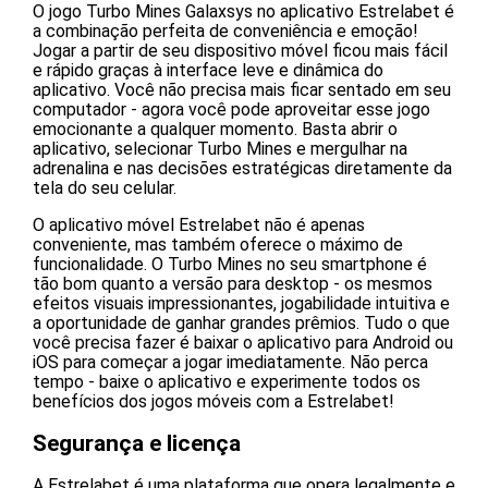
O jogo Turbo Mines Galaxsys no aplicativo Estrelabet é
a combinação perfeita de conveniência e emoção!
Jogar a partir de seu dispositivo móvel ficou mais fácil
e rápido graças à interface leve e dinâmica do
aplicativo. Você não precisa mais ficar sentado em seu
computador - agora você pode aproveitar esse jogo
emocionante a qualquer momento. Basta abrir o
aplicativo, selecionar Turbo Mines e mergulhar na
adrenalina e nas decisões estratégicas diretamente da
tela do seu celular.
O aplicativo móvel Estrelabet não é apenas
conveniente, mas também oferece o máximo de
funcionalidade. O Turbo Mines no seu smartphone é
tão bom quanto a versão para desktop - os mesmos
efeitos visuais impressionantes, jogabilidade intuitiva e
a oportunidade de ganhar grandes prêmios. Tudo o que
você precisa fazer é baixar o aplicativo para Android ou
iOS para começar a jogar imediatamente. Não perca
tempo - baixe o aplicativo e experimente todos os
benefícios dos jogos móveis com a Estrelabet!
Segurança e licença
A Estrelabet é uma plataforma que opera legalmente e