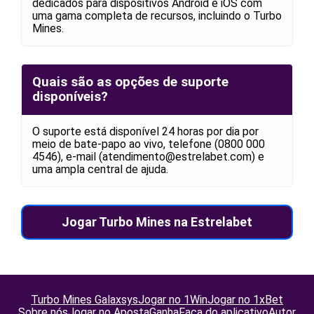
dedicados para dispositivos Android e iOS com
uma gama completa de recursos, incluindo o Turbo
Mines.
Quais são as opções de suporte
disponíveis?
O suporte está disponível 24 horas por dia por
meio de bate-papo ao vivo, telefone (0800 000
4546), e-mail (atendimento@estrelabet.com) e
uma ampla central de ajuda.
Jogar Turbo Mines na Estrelabet
Turbo Mines Galaxsys
Jogar no 1Win
Jogar no 1xBet
Sobre nós
Jogar no ApostaGanha
Faça do aplicativo
Autor