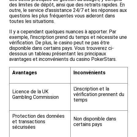
des limites de dépôt, ainsi que des retraits rapides. En
outre, le service d'assistance 24/7 et les réponses aux
questions les plus fréquentes vous aideront dans
toutes les situations.
Il y a cependant quelques nuances à apporter. Par
exemple, l'inscription prend du temps et nécessite une
vérification. De plus, le casino peut ne pas être
disponible dans certains pays. Vous trouverez ci-
dessous un tableau présentant les principaux
avantages et inconvénients du casino PokerStars.
Avantages
Inconvénients
L'inscription et la
Licence de la UK
vérification prennent du
Gambling Commission
temps
Protection des données
Non disponible dans
et transactions
certains pays
sécurisées