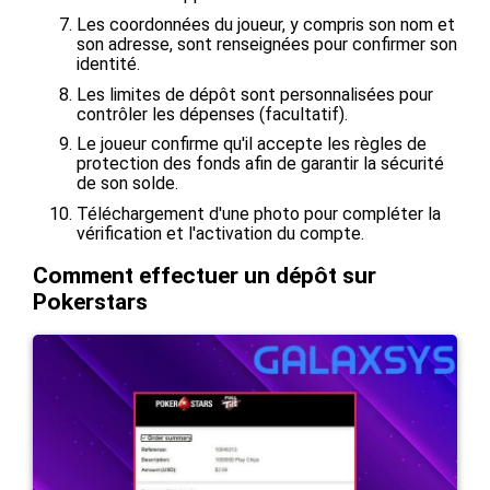
Les coordonnées du joueur, y compris son nom et
son adresse, sont renseignées pour confirmer son
identité.
Les limites de dépôt sont personnalisées pour
contrôler les dépenses (facultatif).
Le joueur confirme qu'il accepte les règles de
protection des fonds afin de garantir la sécurité
de son solde.
Téléchargement d'une photo pour compléter la
vérification et l'activation du compte.
Comment effectuer un dépôt sur
Pokerstars