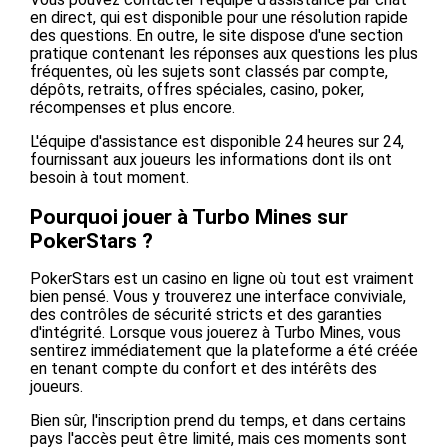
en direct, qui est disponible pour une résolution rapide
des questions. En outre, le site dispose d'une section
pratique contenant les réponses aux questions les plus
fréquentes, où les sujets sont classés par compte,
dépôts, retraits, offres spéciales, casino, poker,
récompenses et plus encore.
L'équipe d'assistance est disponible 24 heures sur 24,
fournissant aux joueurs les informations dont ils ont
besoin à tout moment.
Pourquoi jouer à Turbo Mines sur
PokerStars ?
PokerStars est un casino en ligne où tout est vraiment
bien pensé. Vous y trouverez une interface conviviale,
des contrôles de sécurité stricts et des garanties
d'intégrité. Lorsque vous jouerez à Turbo Mines, vous
sentirez immédiatement que la plateforme a été créée
en tenant compte du confort et des intérêts des
joueurs.
Bien sûr, l'inscription prend du temps, et dans certains
pays l'accès peut être limité, mais ces moments sont