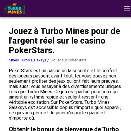
Mines Turbo Galaxsys
Témoignages
Jouez à Turbo Mines pour de
Télécharger l'application
Stratégies
Jouer au casino
l'argent réel sur le casino
PokerStars.
Mines Turbo Galaxsys
Jouer sur PokerStars
PokerStars est un casino où la sécurité et le confort
des joueurs passent avant tout. Ici, vous pouvez non
seulement profiter des jeux qui ont fait leurs preuves,
mais aussi vous essayer à des divertissements uniques
tels que Turbo Mines. Ce jeu est parfait pour ceux qui
aiment un rythme rapide et veulent ressentir une
véritable excitation. Sur PokerStars, Turbo Mines
Galaxsys est accessible depuis n'importe quel appareil,
ce qui vous permet de jouer n'importe quand et
n'importe où.
Obtenir le bonus de bienvenue de Turbo