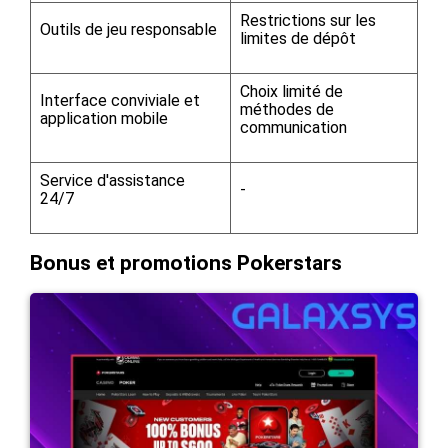
Restrictions sur les
Outils de jeu responsable
limites de dépôt
Choix limité de
Interface conviviale et
méthodes de
application mobile
communication
Service d'assistance
-
24/7
Bonus et promotions Pokerstars