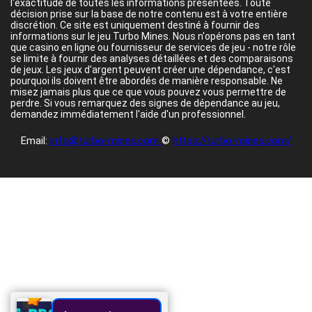
l'exactitude de toutes les informations présentées. Toute
décision prise sur la base de notre contenu est à votre entière
discrétion. Ce site est uniquement destiné à fournir des
informations sur le jeu Turbo Mines. Nous n'opérons pas en tant
que casino en ligne ou fournisseur de services de jeu - notre rôle
se limite à fournir des analyses détaillées et des comparaisons
de jeux. Les jeux d'argent peuvent créer une dépendance, c'est
pourquoi ils doivent être abordés de manière responsable. Ne
misez jamais plus que ce que vous pouvez vous permettre de
perdre. Si vous remarquez des signes de dépendance au jeu,
demandez immédiatement l'aide d'un professionnel.
Email:
info@turbo-mines.com
©
https://turbo-mines.com/