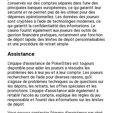
conservés sur des comptes séparés dans l'une des
principales banques européennes, ce qui garantit leur
sécurité et ne permet pas de les utiliser pour des
dépenses opérationnelles. Les données des joueurs
sont cryptées à l'aide de technologies modernes, ce
qui garantit la confidentialité des informations. Le
casino fournit également aux joueurs des outils de
gestion financière pratiques, notamment une fonction
de dépôt rapide, des limites de dépôt personnalisables
et une procédure de retrait simple.
Assistance
L'équipe d'assistance de PokerStars est toujours
disponible pour aider les joueurs à résoudre les
problèmes liés à leur jeu et à leur compte. Les joueurs
recherchent de l'aide pour diverses raisons, qu'il
s'agisse de problèmes techniques ou de questions sur
les dépôts, les retraits, les offres spéciales et les
promotions. L'équipe d'assistance aide également à
rétablir l'accès au compte, explique les règles du jeu
responsable et fournit des informations sur les limites
de dépôt.
Vous pouvez contacter l'équipe d'assistance par chat