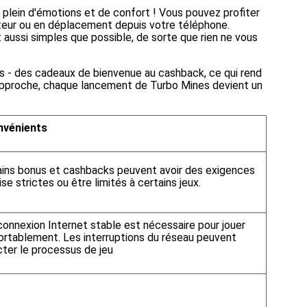
 plein d'émotions et de confort ! Vous pouvez profiter
nateur ou en déplacement depuis votre téléphone.
 aussi simples que possible, de sorte que rien ne vous
s - des cadeaux de bienvenue au cashback, ce qui rend
 approche, chaque lancement de Turbo Mines devient un
nvénients
ains bonus et cashbacks peuvent avoir des exigences
se strictes ou être limités à certains jeux.
onnexion Internet stable est nécessaire pour jouer
ortablement. Les interruptions du réseau peuvent
ter le processus de jeu