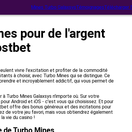
Mines Turbo Galaxsys
Témoignages
Télécharger l
es pour de l'argent
ostbet
ulent vivre l'excitation et profiter de la commodité
citants à choisir, avec Turbo Mines qui se distingue. Ce
pprendre et incroyablement addictif, qui vous permet de
r à Turbo Mines Galaxsys n'importe où. Sur votre
 pour Android et iOS - c'est vous qui choisissez. Et pour
tbet offre des bonus généreux et des incitations pour
rez de votre jeu favori, mais vous obtiendrez également
la vie du casino !
e de Turbo Mines