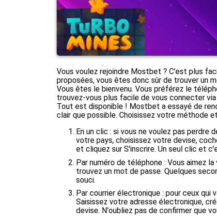
Vous voulez rejoindre Mostbet ? C'est plus facil
proposées, vous êtes donc sûr de trouver un moy
Vous êtes le bienvenu. Vous préférez le téléph
trouvez-vous plus facile de vous connecter v
Tout est disponible ! Mostbet a essayé de rendr
clair que possible. Choisissez votre méthode 
En un clic : si vous ne voulez pas perdr
votre pays, choisissez votre devise, coc
et cliquez sur S'inscrire. Un seul clic et c'e
Par numéro de téléphone : Vous aimez la
trouvez un mot de passe. Quelques second
souci.
Par courrier électronique : pour ceux qui 
Saisissez votre adresse électronique, cré
devise. N'oubliez pas de confirmer que vou