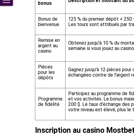
Description et montant du b
bonus
Bonus de
125 % du premier dépôt + 250 t
bienvenue
Les tours sont attribués par tr
Remise en
Obtenez jusqu'à 10 % du monta
argent au
semaine si vous jouez au casin
casino
Pièces
Gagnez jusqu'à 12 pièces pour 
pour les
échangées contre de l'argent r
dépôts
Participez au programme de fid
Programme
et vos activités. Le bonus ma
de fidélité
200 $. Le taux d'échange des p
votre niveau est élevé, plus le
Inscription au casino Mostbe