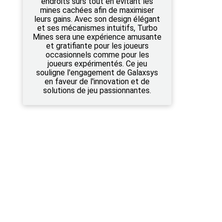
endroits sûrs tout en évitant les
mines cachées afin de maximiser
leurs gains. Avec son design élégant
et ses mécanismes intuitifs, Turbo
Mines sera une expérience amusante
et gratifiante pour les joueurs
occasionnels comme pour les
joueurs expérimentés. Ce jeu
souligne l'engagement de Galaxsys
en faveur de l'innovation et de
solutions de jeu passionnantes.