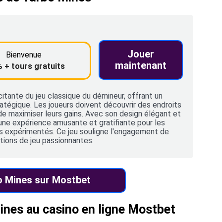
Jouer
Bienvenue
maintenant
 + tours gratuits
itante du jeu classique du démineur, offrant un
atégique. Les joueurs doivent découvrir des endroits
de maximiser leurs gains. Avec son design élégant et
une expérience amusante et gratifiante pour les
s expérimentés. Ce jeu souligne l'engagement de
utions de jeu passionnantes.
o Mines sur Mostbet
ines au casino en ligne Mostbet