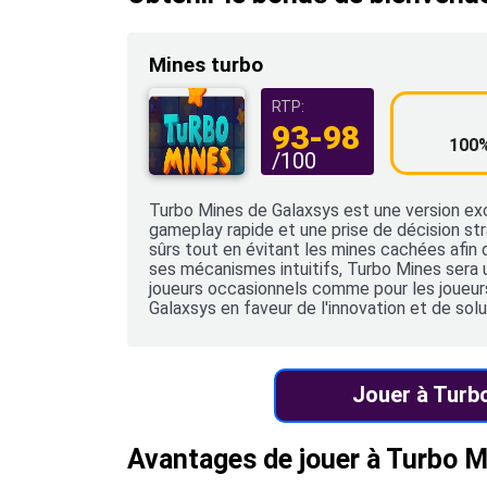
Mines turbo
RTP:
93-98
100%
/100
Turbo Mines de Galaxsys est une version exc
gameplay rapide et une prise de décision str
sûrs tout en évitant les mines cachées afin 
ses mécanismes intuitifs, Turbo Mines sera 
joueurs occasionnels comme pour les joueur
Galaxsys en faveur de l'innovation et de sol
Jouer à Turb
Avantages de jouer à Turbo M