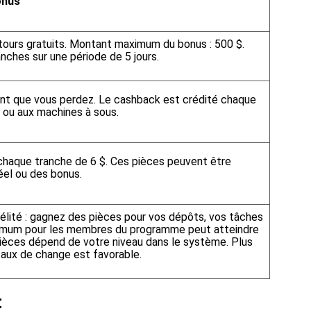
onus
ours gratuits. Montant maximum du bonus : 500 $.
anches sur une période de 5 jours.
nt que vous perdez. Le cashback est crédité chaque
o ou aux machines à sous.
chaque tranche de 6 $. Ces pièces peuvent être
éel ou des bonus.
élité : gagnez des pièces pour vos dépôts, vos tâches
ximum pour les membres du programme peut atteindre
ièces dépend de votre niveau dans le système. Plus
 taux de change est favorable.
t