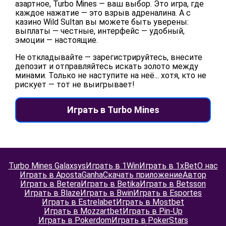
азартное, Turbo Mines — ваш выбор. Это игра, где
каждое нажатие — это взрыв адреналина. А с
казино Wild Sultan вы можете быть уверены:
выплаты — честные, интерфейс — удобный,
эмоции — настоящие.
Не откладывайте — зарегистрируйтесь, внесите
депозит и отправляйтесь искать золото между
минами. Только не наступите на неё... хотя, кто не
рискует — тот не выигрывает!
Играть в Turbo Mines
Turbo Mines Galaxsys
Играть в 1Win
Играть в 1xBet
О нас
Играть в ApostaGanha
Скачать приложение
Автор
Играть в Betera
Играть в Betika
Играть в Betsson
Играть в Blaze
Играть в Bwin
Играть в Esportes
Играть в Estrelabet
Играть в Mostbet
Играть в Mozzartbet
Играть в Pin-Up
Играть в Pokerdom
Играть в PokerStars