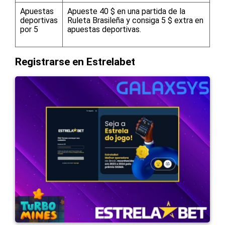
Apuestas
Apueste 40 $ en una partida de la
deportivas
Ruleta Brasileña y consiga 5 $ extra en
por 5
apuestas deportivas.
Registrarse en Estrelabet