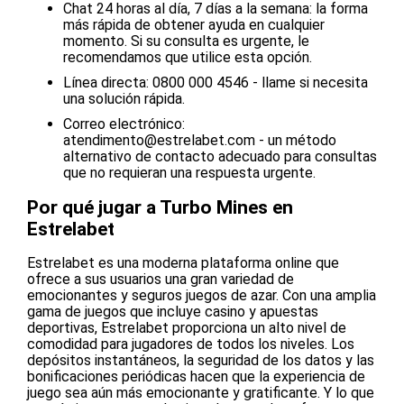
Chat 24 horas al día, 7 días a la semana: la forma
más rápida de obtener ayuda en cualquier
momento. Si su consulta es urgente, le
recomendamos que utilice esta opción.
Línea directa: 0800 000 4546 - llame si necesita
una solución rápida.
Correo electrónico:
atendimento@estrelabet.com - un método
alternativo de contacto adecuado para consultas
que no requieran una respuesta urgente.
Por qué jugar a Turbo Mines en
Estrelabet
Estrelabet es una moderna plataforma online que
ofrece a sus usuarios una gran variedad de
emocionantes y seguros juegos de azar. Con una amplia
gama de juegos que incluye casino y apuestas
deportivas, Estrelabet proporciona un alto nivel de
comodidad para jugadores de todos los niveles. Los
depósitos instantáneos, la seguridad de los datos y las
bonificaciones periódicas hacen que la experiencia de
juego sea aún más emocionante y gratificante. Y lo que