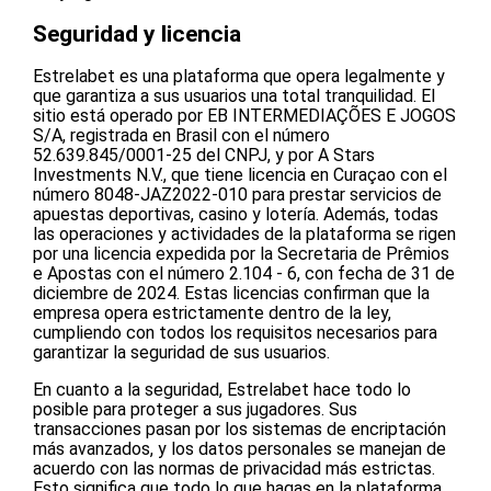
Seguridad y licencia
Estrelabet es una plataforma que opera legalmente y
que garantiza a sus usuarios una total tranquilidad. El
sitio está operado por EB INTERMEDIAÇÕES E JOGOS
S/A, registrada en Brasil con el número
52.639.845/0001-25 del CNPJ, y por A Stars
Investments N.V., que tiene licencia en Curaçao con el
número 8048-JAZ2022-010 para prestar servicios de
apuestas deportivas, casino y lotería. Además, todas
las operaciones y actividades de la plataforma se rigen
por una licencia expedida por la Secretaria de Prêmios
e Apostas con el número 2.104 - 6, con fecha de 31 de
diciembre de 2024. Estas licencias confirman que la
empresa opera estrictamente dentro de la ley,
cumpliendo con todos los requisitos necesarios para
garantizar la seguridad de sus usuarios.
En cuanto a la seguridad, Estrelabet hace todo lo
posible para proteger a sus jugadores. Sus
transacciones pasan por los sistemas de encriptación
más avanzados, y los datos personales se manejan de
acuerdo con las normas de privacidad más estrictas.
Esto significa que todo lo que hagas en la plataforma,