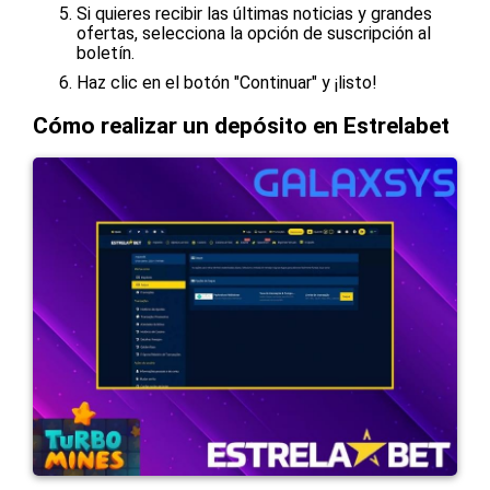
Si quieres recibir las últimas noticias y grandes
ofertas, selecciona la opción de suscripción al
boletín.
Haz clic en el botón "Continuar" y ¡listo!
Cómo realizar un depósito en Estrelabet