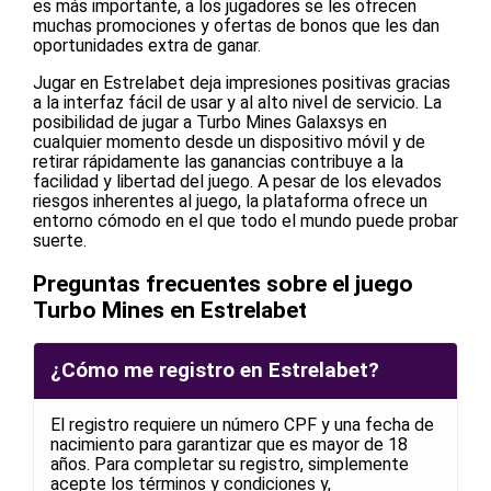
es más importante, a los jugadores se les ofrecen
muchas promociones y ofertas de bonos que les dan
oportunidades extra de ganar.
Jugar en Estrelabet deja impresiones positivas gracias
a la interfaz fácil de usar y al alto nivel de servicio. La
posibilidad de jugar a Turbo Mines Galaxsys en
cualquier momento desde un dispositivo móvil y de
retirar rápidamente las ganancias contribuye a la
facilidad y libertad del juego. A pesar de los elevados
riesgos inherentes al juego, la plataforma ofrece un
entorno cómodo en el que todo el mundo puede probar
suerte.
Preguntas frecuentes sobre el juego
Turbo Mines en Estrelabet
¿Cómo me registro en Estrelabet?
El registro requiere un número CPF y una fecha de
nacimiento para garantizar que es mayor de 18
años. Para completar su registro, simplemente
acepte los términos y condiciones y,