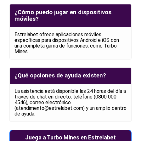
¿Cómo puedo jugar en dispositivos
móviles?
Estrelabet ofrece aplicaciones móviles
específicas para dispositivos Android e iOS con
una completa gama de funciones, como Turbo
Mines.
¿Qué opciones de ayuda existen?
La asistencia está disponible las 24 horas del día a
través de chat en directo, teléfono (0800 000
4546), correo electrónico
(atendimento@estrelabet.com) y un amplio centro
de ayuda.
Juega a Turbo Mines en Estrelabet