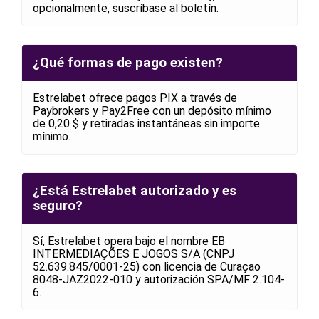
opcionalmente, suscríbase al boletín.
¿Qué formas de pago existen?
Estrelabet ofrece pagos PIX a través de
Paybrokers y Pay2Free con un depósito mínimo
de 0,20 $ y retiradas instantáneas sin importe
mínimo.
¿Está Estrelabet autorizado y es
seguro?
Sí, Estrelabet opera bajo el nombre EB
INTERMEDIAÇÕES E JOGOS S/A (CNPJ
52.639.845/0001-25) con licencia de Curaçao
8048-JAZ2022-010 y autorización SPA/MF 2.104-
6.