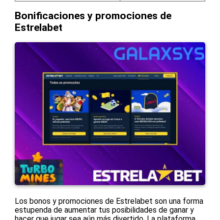
Bonificaciones y promociones de
Estrelabet
Los bonos y promociones de Estrelabet son una forma
estupenda de aumentar tus posibilidades de ganar y
hacer que jugar sea aún más divertido. La plataforma