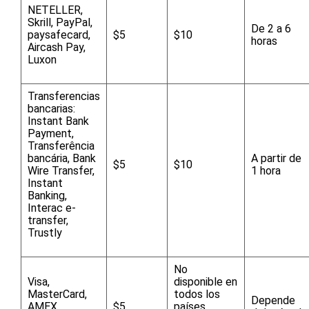
NETELLER,
Skrill, PayPal,
De 2 a 6
paysafecard,
$5
$10
horas
Aircash Pay,
Luxon
Transferencias
bancarias:
Instant Bank
Payment,
Transferência
bancária, Bank
A partir de
$5
$10
Wire Transfer,
1 hora
Instant
Banking,
Interac e-
transfer,
Trustly
No
Visa,
disponible en
MasterCard,
todos los
Depende
AMEX,
$5
países,