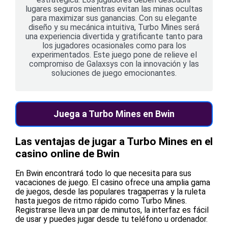
lugares seguros mientras evitan las minas ocultas
para maximizar sus ganancias. Con su elegante
diseño y su mecánica intuitiva, Turbo Mines será
una experiencia divertida y gratificante tanto para
los jugadores ocasionales como para los
experimentados. Este juego pone de relieve el
compromiso de Galaxsys con la innovación y las
soluciones de juego emocionantes.
Juega a Turbo Mines en Bwin
Las ventajas de jugar a Turbo Mines en el
casino online de Bwin
En Bwin encontrará todo lo que necesita para sus
vacaciones de juego. El casino ofrece una amplia gama
de juegos, desde las populares tragaperras y la ruleta
hasta juegos de ritmo rápido como Turbo Mines.
Registrarse lleva un par de minutos, la interfaz es fácil
de usar y puedes jugar desde tu teléfono u ordenador.