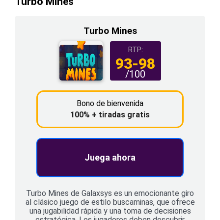
Turbo Mines
Turbo Mines
RTP:
93-98
/100
Bono de bienvenida
100% + tiradas gratis
Juega ahora
Turbo Mines de Galaxsys es un emocionante giro
al clásico juego de estilo buscaminas, que ofrece
una jugabilidad rápida y una toma de decisiones
estratégica. Los jugadores deben descubrir