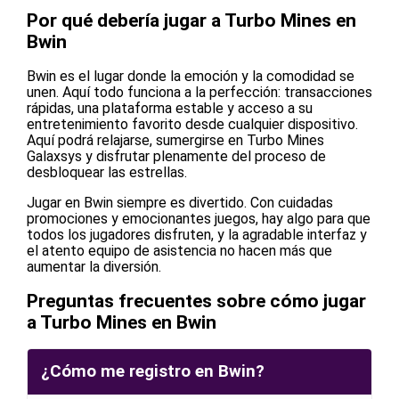
Por qué debería jugar a Turbo Mines en
Bwin
Bwin es el lugar donde la emoción y la comodidad se
unen. Aquí todo funciona a la perfección: transacciones
rápidas, una plataforma estable y acceso a su
entretenimiento favorito desde cualquier dispositivo.
Aquí podrá relajarse, sumergirse en Turbo Mines
Galaxsys y disfrutar plenamente del proceso de
desbloquear las estrellas.
Jugar en Bwin siempre es divertido. Con cuidadas
promociones y emocionantes juegos, hay algo para que
todos los jugadores disfruten, y la agradable interfaz y
el atento equipo de asistencia no hacen más que
aumentar la diversión.
Preguntas frecuentes sobre cómo jugar
a Turbo Mines en Bwin
¿Cómo me registro en Bwin?