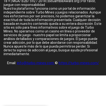
18 + | MGA/ B2B/ 592 / 2018 | BeGambleAware.org | Por favor,
juegue con responsabilidad
Nuestra plataforma funciona como un portal de información
independiente sobre Turbo Mines y juegos relacionados. Aunque
nos esforzamos por ser precisos, no podemos garantizar la
exactitud de toda la información presentada. Cualquier decisión
basada en nuestro contenido queda a su entera discreción. Este
sitio es sólo para fines informativos sobre el juego de Turbo
Mines. No operamos como un casino en línea o proveedor de
servicios de juego - nuestro papel se limita a proporcionar
análisis detallados y comparaciones de juegos. El juego puede
crear adicción, por lo que debe abordarse con responsabilidad.
Nunca apueste más de lo que pueda permitirse perder. Si
detecta signos de adicción al juego, busque ayuda profesional
inmediatamente.
Email:
info@turbo-mines.com
©
https://turbo-mines.com/