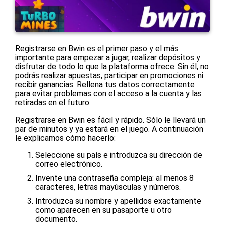
Registrarse en Bwin es el primer paso y el más
importante para empezar a jugar, realizar depósitos y
disfrutar de todo lo que la plataforma ofrece. Sin él, no
podrás realizar apuestas, participar en promociones ni
recibir ganancias. Rellena tus datos correctamente
para evitar problemas con el acceso a la cuenta y las
retiradas en el futuro.
Registrarse en Bwin es fácil y rápido. Sólo le llevará un
par de minutos y ya estará en el juego. A continuación
le explicamos cómo hacerlo:
Seleccione su país e introduzca su dirección de
correo electrónico.
Invente una contraseña compleja: al menos 8
caracteres, letras mayúsculas y números.
Introduzca su nombre y apellidos exactamente
como aparecen en su pasaporte u otro
documento.